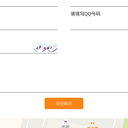
请填写QQ号码