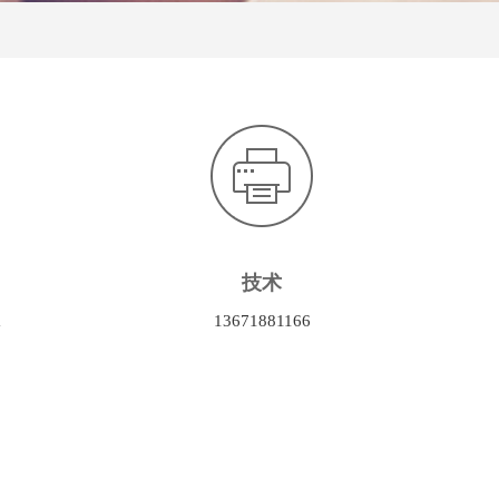
技术
m
13671881166