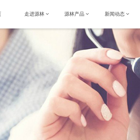
页
走进源林
源林产品
新闻动态