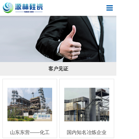
首页
走进源林
源林产品
新闻动态
客户见证
应用领域
客户见证
联系我们
山东东营——化工
国内知名冶炼企业
行业
一氧化碳处理